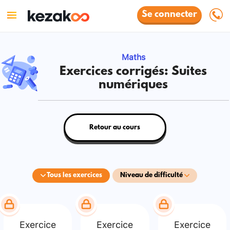
Se connecter
Maths
Exercices corrigés: Suites
numériques
Retour au cours
Tous les exercices
Niveau de difficulté
Exercice
Exercice
Exercice