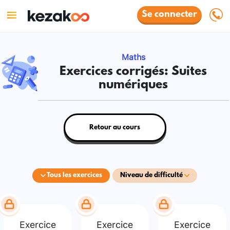
Se connecter
Maths
Exercices corrigés: Suites
numériques
Retour au cours
Tous les exercices
Niveau de difficulté
Exercice
Exercice
Exercice