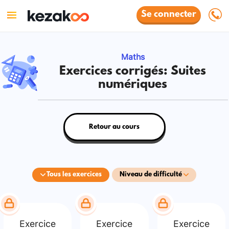
Se connecter
Maths
Exercices corrigés: Suites
numériques
Retour au cours
Tous les exercices
Niveau de difficulté
Exercice
Exercice
Exercice