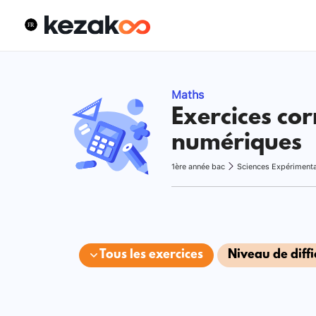
Maths
Exercices cor
numériques
1ère année bac
Sciences Expériment
Tous les exercices
Niveau de diffi