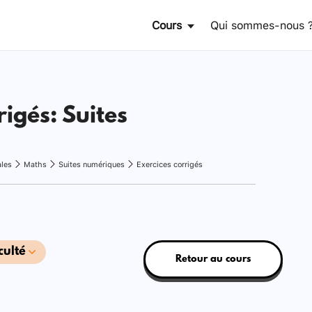
Cours
Qui sommes-nous 
rigés: Suites
ales
Maths
Suites numériques
Exercices corrigés
culté
Retour au cours