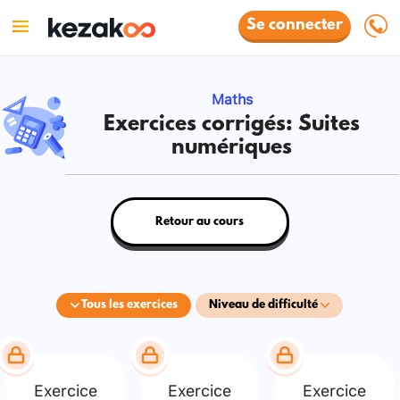
Se connecter
Maths
Exercices corrigés: Suites
numériques
Retour au cours
Tous les exercices
Niveau de difficulté
Exercice
Exercice
Exercice