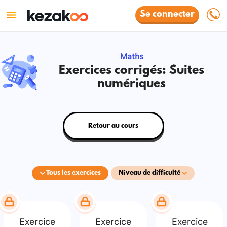
Se connecter
Maths
Exercices corrigés: Suites
numériques
Retour au cours
Tous les exercices
Niveau de difficulté
Exercice
Exercice
Exercice