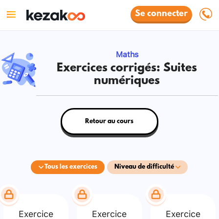
Se connecter
Maths
Exercices corrigés: Suites
numériques
Retour au cours
Tous les exercices
Niveau de difficulté
Exercice
Exercice
Exercice