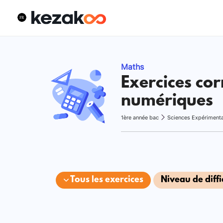
Maths
Exercices cor
numériques
1ère année bac
Sciences Expériment
Tous les exercices
Niveau de diffi