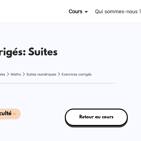
Cours
Qui sommes-nous 
rigés: Suites
ales
Maths
Suites numériques
Exercices corrigés
culté
Retour au cours