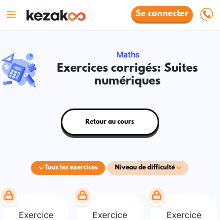
Se connecter
Maths
Exercices corrigés: Suites
numériques
Retour au cours
Tous les exercices
Niveau de difficulté
Exercice
Exercice
Exercice