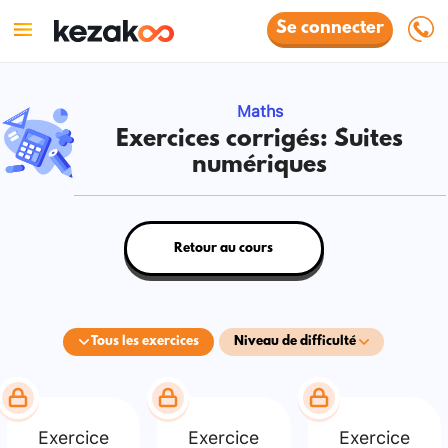
Se connecter
Maths
Exercices corrigés: Suites
numériques
Retour au cours
Tous les exercices
Niveau de difficulté
Exercice
Exercice
Exercice