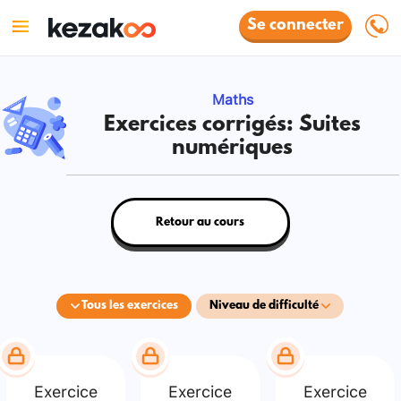
Se connecter
Maths
Exercices corrigés: Suites
numériques
Retour au cours
Tous les exercices
Niveau de difficulté
Exercice
Exercice
Exercice