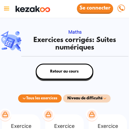
Se connecter
Maths
Exercices corrigés: Suites
numériques
Retour au cours
Tous les exercices
Niveau de difficulté
Exercice
Exercice
Exercice