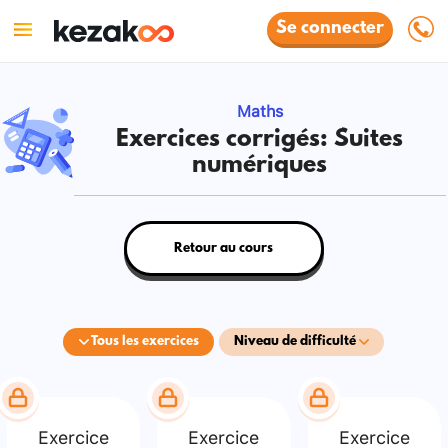
Se connecter
Maths
Exercices corrigés: Suites
numériques
Retour au cours
Tous les exercices
Niveau de difficulté
Exercice
Exercice
Exercice