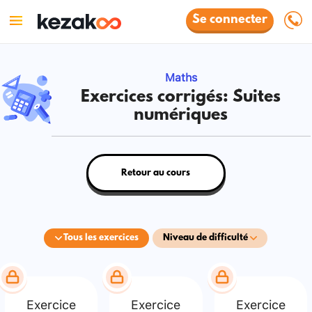
Se connecter
Maths
Exercices corrigés: Suites
numériques
Retour au cours
Tous les exercices
Niveau de difficulté
Exercice
Exercice
Exercice