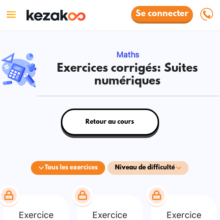
Se connecter
Maths
Exercices corrigés: Suites
numériques
Retour au cours
Tous les exercices
Niveau de difficulté
Exercice
Exercice
Exercice