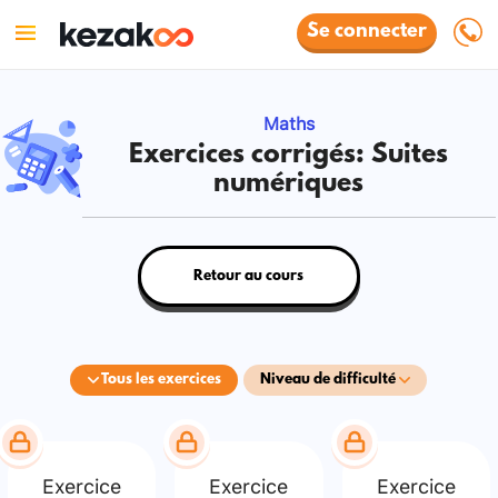
Se connecter
Maths
Exercices corrigés: Suites
numériques
Retour au cours
Tous les exercices
Niveau de difficulté
Exercice
Exercice
Exercice