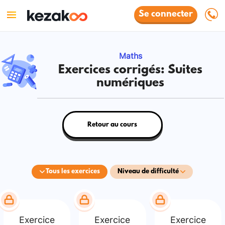
Se connecter
Maths
Exercices corrigés: Suites
numériques
Retour au cours
Tous les exercices
Niveau de difficulté
Exercice
Exercice
Exercice