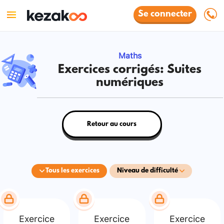
Se connecter
Maths
Exercices corrigés: Suites
numériques
Retour au cours
Tous les exercices
Niveau de difficulté
Exercice
Exercice
Exercice