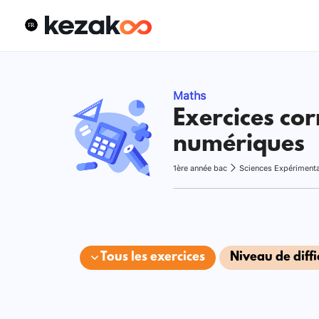
Maths
Exercices cor
numériques
1ère année bac
Sciences Expériment
Tous les exercices
Niveau de diffi