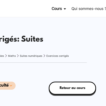
Cours
Qui sommes-nous 
rigés: Suites
ales
Maths
Suites numériques
Exercices corrigés
culté
Retour au cours