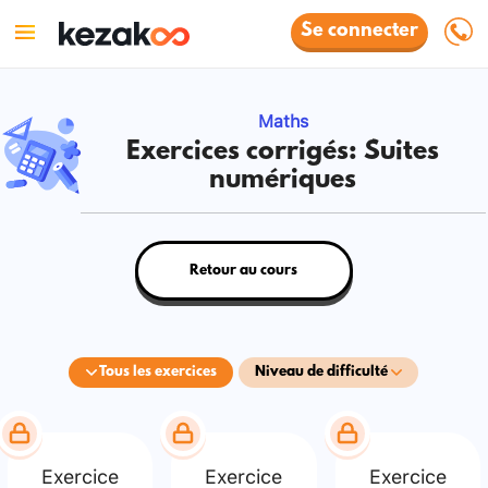
Se connecter
Maths
Exercices corrigés: Suites
numériques
Retour au cours
Tous les exercices
Niveau de difficulté
Exercice
Exercice
Exercice