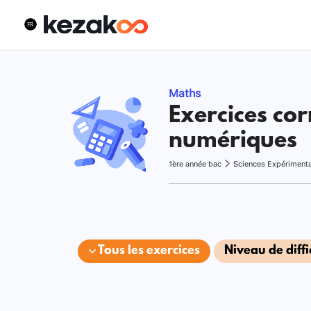
Maths
Exercices cor
numériques
1ère année bac
Sciences Expériment
Tous les exercices
Niveau de diffi