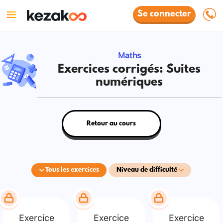
Se connecter
Maths
Exercices corrigés: Suites
numériques
Retour au cours
Tous les exercices
Niveau de difficulté
Exercice
Exercice
Exercice