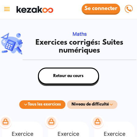
Se connecter
Maths
Exercices corrigés: Suites
numériques
Retour au cours
Tous les exercices
Niveau de difficulté
Exercice
Exercice
Exercice