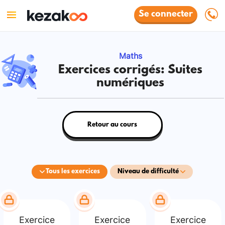
Se connecter
Maths
Exercices corrigés: Suites
numériques
Retour au cours
Tous les exercices
Niveau de difficulté
Exercice
Exercice
Exercice