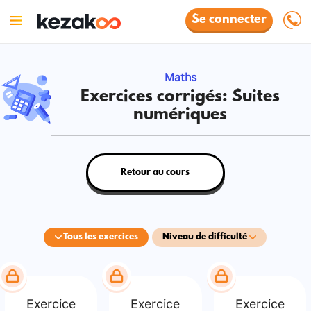
Se connecter
Maths
Exercices corrigés: Suites
numériques
Retour au cours
Tous les exercices
Niveau de difficulté
Exercice
Exercice
Exercice