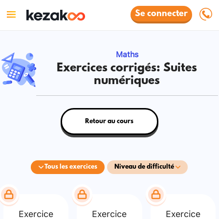
Se connecter
Maths
Exercices corrigés: Suites
numériques
Retour au cours
Tous les exercices
Niveau de difficulté
Exercice
Exercice
Exercice