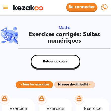
Se connecter
Maths
Exercices corrigés: Suites
numériques
Retour au cours
Tous les exercices
Niveau de difficulté
Exercice
Exercice
Exercice