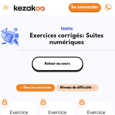
Se connecter
Maths
Exercices corrigés: Suites
numériques
Retour au cours
Tous les exercices
Niveau de difficulté
Exercice
Exercice
Exercice