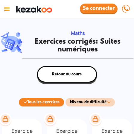
Se connecter
Maths
Exercices corrigés: Suites
numériques
Retour au cours
Tous les exercices
Niveau de difficulté
Exercice
Exercice
Exercice