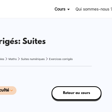
Cours
Qui sommes-nous 
rigés: Suites
ales
Maths
Suites numériques
Exercices corrigés
culté
Retour au cours