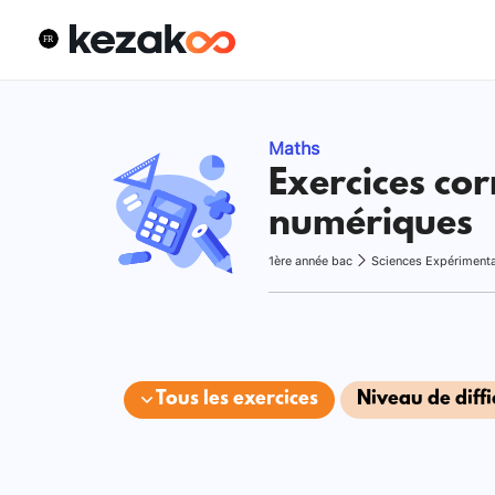
Maths
Exercices cor
numériques
1ère année bac
Sciences Expériment
Tous les exercices
Niveau de diffi