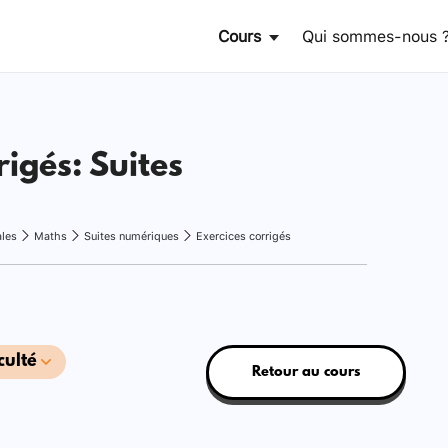
Cours
Qui sommes-nous 
rigés: Suites
ales
Maths
Suites numériques
Exercices corrigés
culté
Retour au cours