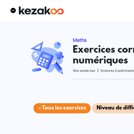
Maths
Exercices cor
numériques
1ère année bac
Sciences Expériment
Tous les exercices
Niveau de diffi