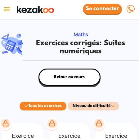
Se connecter
Maths
Exercices corrigés: Suites
numériques
Retour au cours
Tous les exercices
Niveau de difficulté
Exercice
Exercice
Exercice