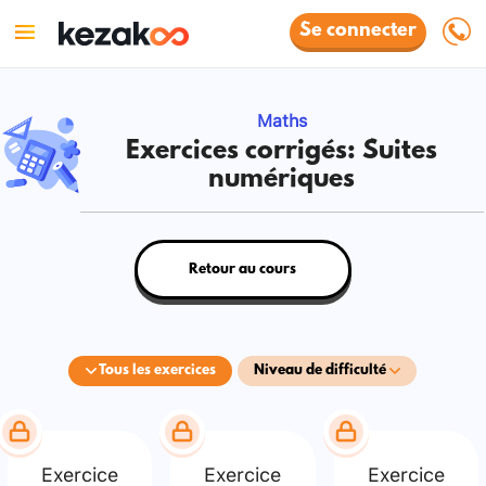
Se connecter
Maths
Exercices corrigés: Suites
numériques
Retour au cours
Tous les exercices
Niveau de difficulté
Exercice
Exercice
Exercice