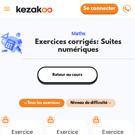
Se connecter
Maths
Exercices corrigés: Suites
numériques
Retour au cours
Tous les exercices
Niveau de difficulté
Exercice
Exercice
Exercice