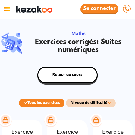
Se connecter
Maths
Exercices corrigés: Suites
numériques
Retour au cours
Tous les exercices
Niveau de difficulté
Exercice
Exercice
Exercice