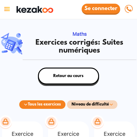
Se connecter
Maths
Exercices corrigés: Suites
numériques
Retour au cours
Tous les exercices
Niveau de difficulté
Exercice
Exercice
Exercice