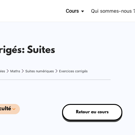
Cours
Qui sommes-nous 
rigés: Suites
ales
Maths
Suites numériques
Exercices corrigés
culté
Retour au cours