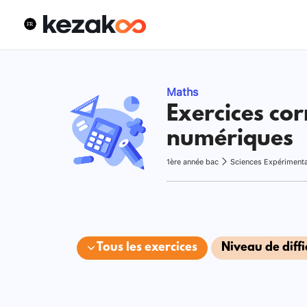
Maths
Exercices cor
numériques
1ère année bac
Sciences Expériment
Tous les exercices
Niveau de diffi