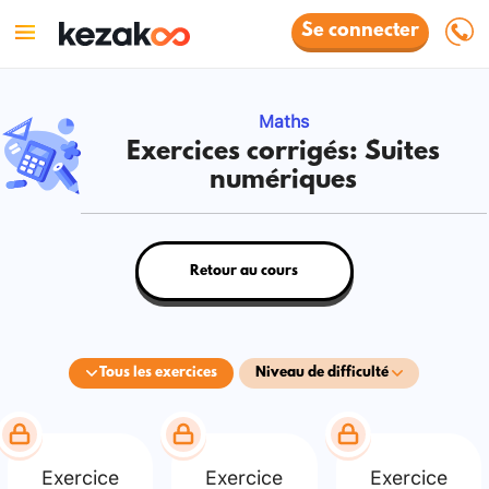
Se connecter
Maths
Exercices corrigés: Suites
numériques
Retour au cours
Tous les exercices
Niveau de difficulté
Exercice
Exercice
Exercice