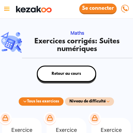
Se connecter
Maths
Exercices corrigés: Suites
numériques
Retour au cours
Tous les exercices
Niveau de difficulté
Exercice
Exercice
Exercice