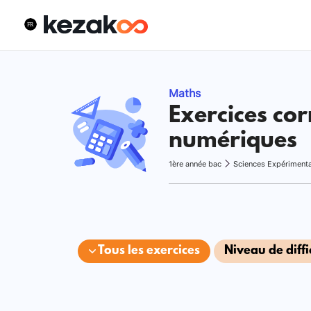
Maths
Exercices cor
numériques
1ère année bac
Sciences Expériment
Tous les exercices
Niveau de diffi