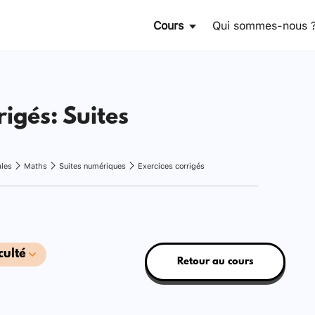
Cours
Qui sommes-nous 
rigés: Suites
ales
Maths
Suites numériques
Exercices corrigés
culté
Retour au cours