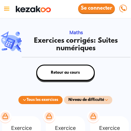
Se connecter
Maths
Exercices corrigés: Suites
numériques
Retour au cours
Tous les exercices
Niveau de difficulté
Exercice
Exercice
Exercice