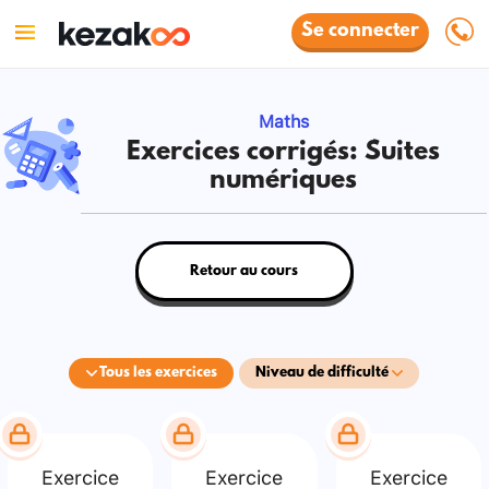
Se connecter
Maths
Exercices corrigés: Suites
numériques
Retour au cours
Tous les exercices
Niveau de difficulté
Exercice
Exercice
Exercice