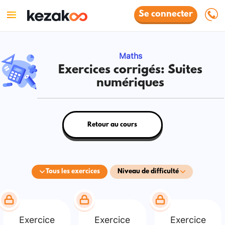
Se connecter
Maths
Exercices corrigés: Suites
numériques
Retour au cours
Tous les exercices
Niveau de difficulté
Exercice
Exercice
Exercice