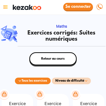
Se connecter
Maths
Exercices corrigés: Suites
numériques
Retour au cours
Tous les exercices
Niveau de difficulté
Exercice
Exercice
Exercice