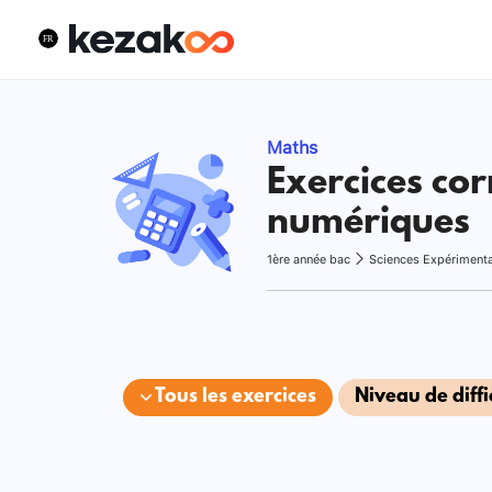
Maths
Exercices cor
numériques
1ère année bac
Sciences Expériment
Tous les exercices
Niveau de diffi