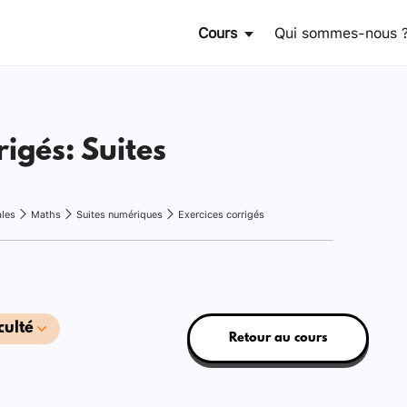
Cours
Qui sommes-nous 
rigés: Suites
ales
Maths
Suites numériques
Exercices corrigés
culté
Retour au cours