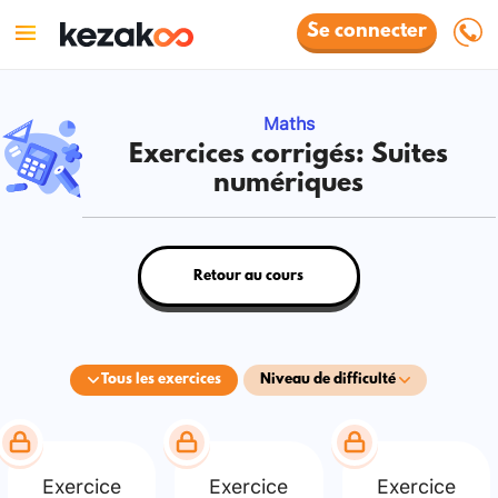
Se connecter
Maths
Exercices corrigés: Suites
numériques
Retour au cours
Tous les exercices
Niveau de difficulté
Exercice
Exercice
Exercice