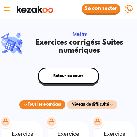
Se connecter
Maths
Exercices corrigés: Suites
numériques
Retour au cours
Tous les exercices
Niveau de difficulté
Exercice
Exercice
Exercice