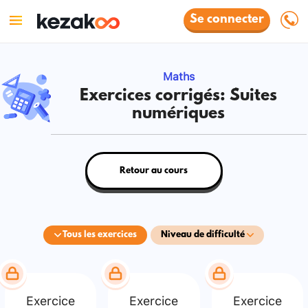
Se connecter
Maths
Exercices corrigés: Suites
numériques
Retour au cours
Tous les exercices
Niveau de difficulté
Exercice
Exercice
Exercice