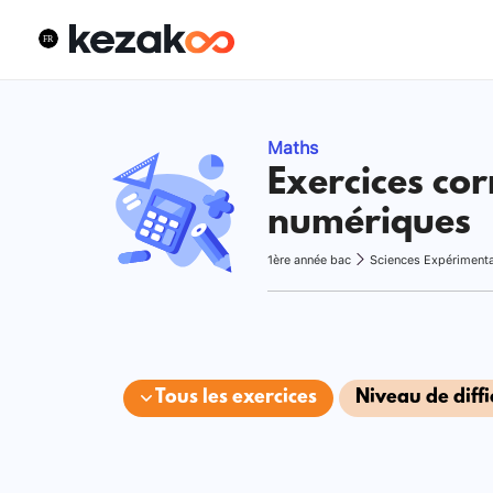
Maths
Exercices cor
numériques
1ère année bac
Sciences Expériment
Tous les exercices
Niveau de diffi