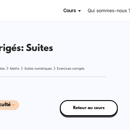
Cours
Qui sommes-nous 
rigés: Suites
ales
Maths
Suites numériques
Exercices corrigés
culté
Retour au cours