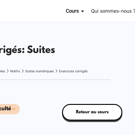
Cours
Qui sommes-nous 
rigés: Suites
ales
Maths
Suites numériques
Exercices corrigés
culté
Retour au cours