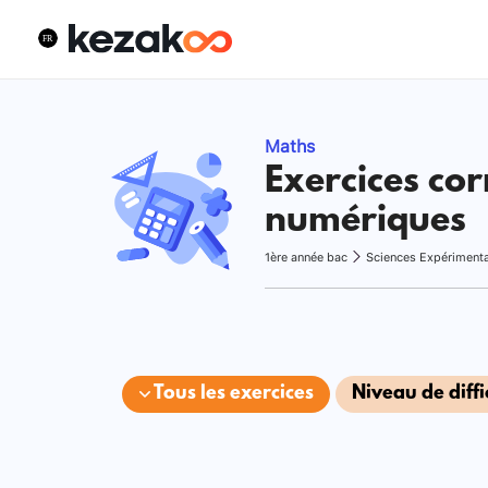
Maths
Exercices cor
numériques
1ère année bac
Sciences Expériment
Tous les exercices
Niveau de diffi